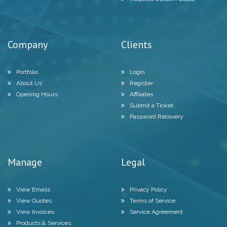
Company
Clients
Portfolio
Login
About Us
Register
Opening Hours
Affiliates
Submit a Ticket
Password Recovery
Manage
Legal
View Emails
Privacy Policy
View Quotes
Terms of Service
View Invoices
Service Agreement
Products & Services