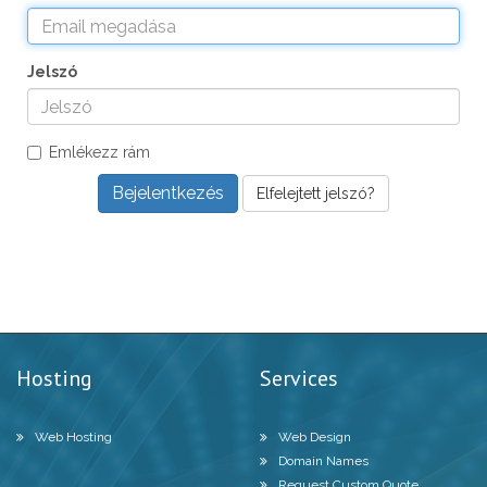
Jelszó
Emlékezz rám
Elfelejtett jelszó?
Hosting
Services
Web Hosting
Web Design
Domain Names
Request Custom Quote