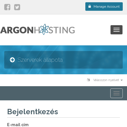
Manage Account
Togg
navig
Szerverek állapota
Válasszon nyelvet
Togg
navi
Bejelentkezés
E-mail cím